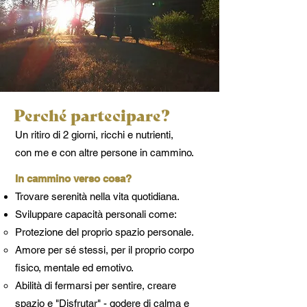
Perché partecipare?
Location
Un ritiro di 2 giorni, ricchi e nutrienti,
con me e con altre persone in cammino.
Casa Divina
è una bellissima casa di
In cammino verso cosa?
campagna immersa in
Trovare serenità nella vita quotidiana.
un bosco di grandi pini marittimi, e
Sviluppare capacità personali come:
circondata da un'antica oliveta.
Protezione del proprio spazio personale.
Amore per sé stessi, per il proprio corpo
Sulla cima di una collina, nella quiete
fisico, mentale ed emotivo.
Abilità di fermarsi per sentire, creare
della campagna toscana.
spazio e "Disfrutar" - godere di calma e